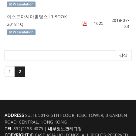
IR Presentation
이스트아시아홀딩스 IR BOOK
2018-07-
1625
2018.1Q
23
IR Presentation
검색
1
2
ADDRESS
SUITE 501-2 5TH FLOOR, ICBC TOWER, 3 GARDEN
ROAD, CENTRAL, HONG KONG
TEL
852)2158-4075 |
내부정보관리규정
COPYRIGHT
© EAST ASIA HOLDINGS. ALL RIGHTS RESERVED.