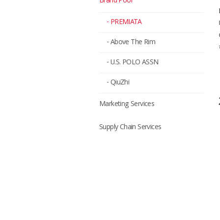
Brand Pool
- PREMIATA
- Above The Rim
- U.S. POLO ASSN
- QiuZhi
Marketing Services
Supply Chain Services