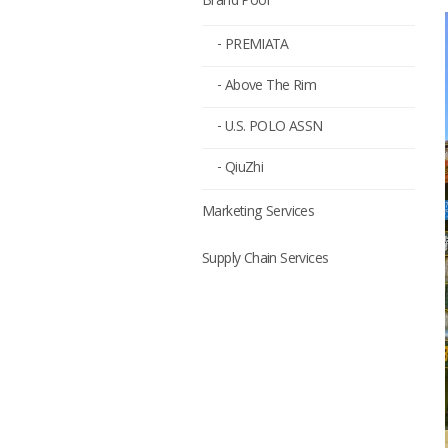
Brand Pool
- PREMIATA
- Above The Rim
- U.S. POLO ASSN
- QiuZhi
Marketing Services
Supply Chain Services