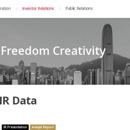
ration
Investor Relations
Public Relations
y Freedom Creativity
IR Data
IR Presentation
Analyst Report