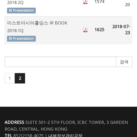
1574
2018.2Q
20
IR Presentation
이스트아시아홀딩스 IR BOOK
2018-07-
1625
2018.1Q
23
IR Presentation
검색
1
2
ADDRESS
SUITE 501-2 5TH FLOOR, ICBC TOWER, 3 GARDEN
ROAD, CENTRAL, HONG KONG
TEL
852)2158-4075 |
내부정보관리규정