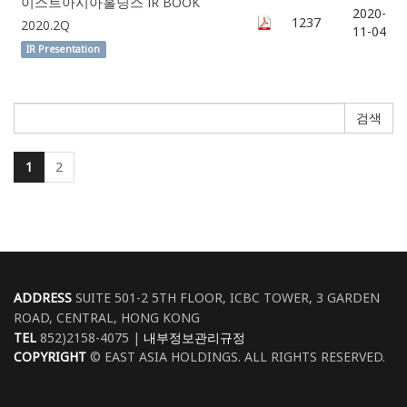
이스트아시아홀딩스 IR BOOK
2020-
1237
2020.2Q
11-04
IR Presentation
검색
1
2
ADDRESS
SUITE 501-2 5TH FLOOR, ICBC TOWER, 3 GARDEN
ROAD, CENTRAL, HONG KONG
TEL
852)2158-4075 |
내부정보관리규정
COPYRIGHT
© EAST ASIA HOLDINGS. ALL RIGHTS RESERVED.