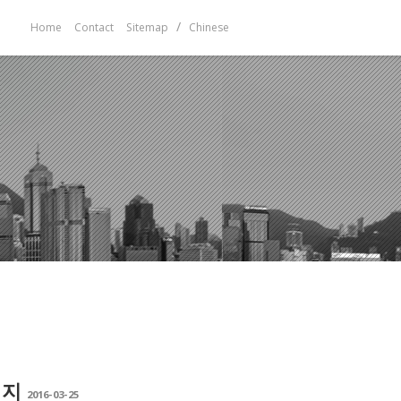
/
Home
Contact
Sitemap
Chinese
이지
2016-03-25